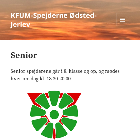
KFUM-Spejderne Ødsted-
Jerlev
MENU
OG
WIDGETS
Senior
Senior spejderene går i 8. klasse og op, og mødes
hver onsdag kl. 18.30-20.00