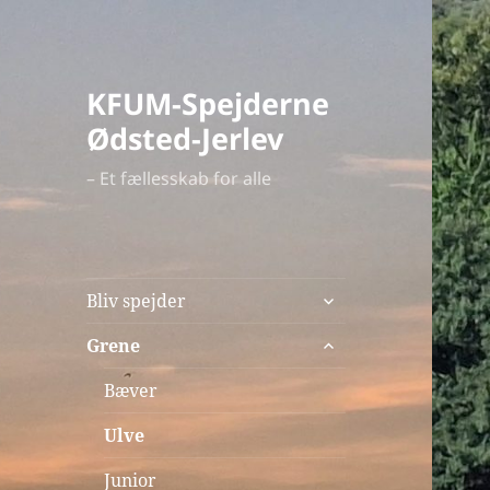
KFUM-Spejderne
Ødsted-Jerlev
– Et fællesskab for alle
udvid
Bliv spejder
undermenu
udvid
Grene
undermenu
Bæver
Ulve
Junior