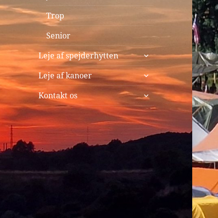
Trop
Senior
udvid
Leje af spejderhytten
undermenu
udvid
Leje af kanoer
undermenu
udvid
Kontakt os
undermenu