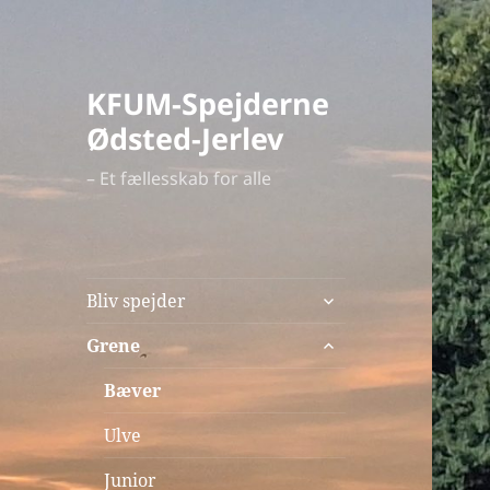
KFUM-Spejderne
Ødsted-Jerlev
– Et fællesskab for alle
udvid
Bliv spejder
undermenu
udvid
Grene
undermenu
Bæver
Ulve
Junior