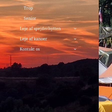
Trop
Senior
udvid
Leje af spejderhytten
undermenu
udvid
Leje af kanoer
undermenu
udvid
Kontakt os
undermenu