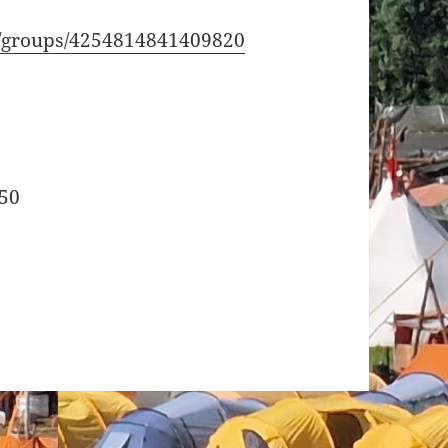
m/groups/4254814841409820
850