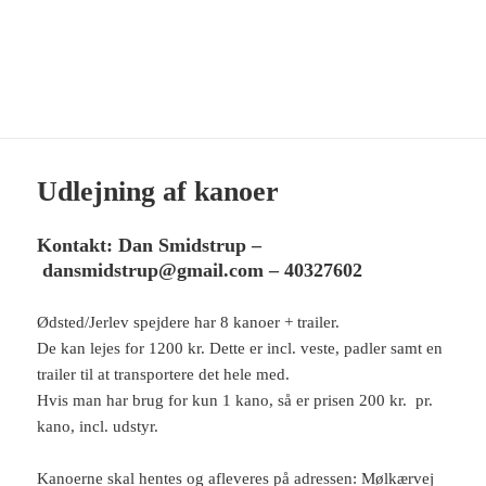
KFUM-Spejderne Ødsted-
Jerlev
MENU
OG
WIDGETS
Udlejning af kanoer
Kontakt: Dan Smidstrup –
dansmidstrup@gmail.com – 40327602
Ødsted/Jerlev spejdere har 8 kanoer + trailer.
De kan lejes for 1200 kr. Dette er incl. veste, padler samt en
trailer til at transportere det hele med.
Hvis man har brug for kun 1 kano, så er prisen 200 kr. pr.
kano, incl. udstyr.
Kanoerne skal hentes og afleveres på adressen: Mølkærvej