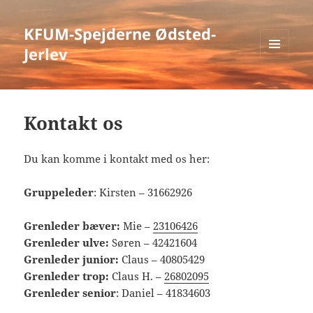
KFUM-Spejderne Ødsted-
Jerlev
MENU
OG
WIDGETS
Kontakt os
Du kan komme i kontakt med os her:
Gruppeleder
: Kirsten – 31662926
Grenleder bæver:
Mie –
23106426
Grenleder ulve:
Søren – 42421604
Grenleder junior:
Claus – 40805429
Grenleder trop:
Claus H. –
26802095
Grenleder senior
: Daniel – 41834603