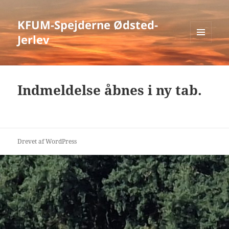
KFUM-Spejderne Ødsted-
Jerlev
MENU
OG
WIDGETS
Indmeldelse åbnes i ny tab.
Drevet af WordPress