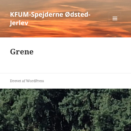
KFUM-Spejderne Ødsted-
Jerlev
MENU
OG
WIDGETS
Grene
Drevet af WordPress