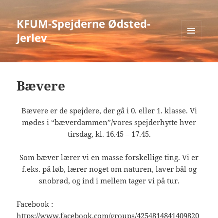
KFUM-Spejderne Ødsted-
Jerlev
MENU
OG
WIDGETS
Bævere
Bævere er de spejdere, der gå i 0. eller 1. klasse. Vi
mødes i “bæverdammen”/vores spejderhytte hver
tirsdag, kl. 16.45 – 17.45.
Som bæver lærer vi en masse forskellige ting. Vi er
f.eks. på løb, lærer noget om naturen, laver bål og
snobrød, og ind i mellem tager vi på tur.
Facebook
:
https://www.facebook.com/groups/4254814841409820